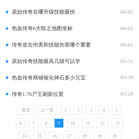
04-02
原始传奇在哪升级技能最快
04-01
热血传奇6大暗之地图坐标
04-01
传奇攻击伤害和技能伤害哪个重要
03-31
原始传奇技能最高几级可以学
03-30
热血传奇商铺催化神石多少元宝
03-28
传奇1.76尸王刷新位置
首页
上一页
1
2
3
4
5
6
7
8
9
10
11
12
13
14
15
16
17
18
19
20