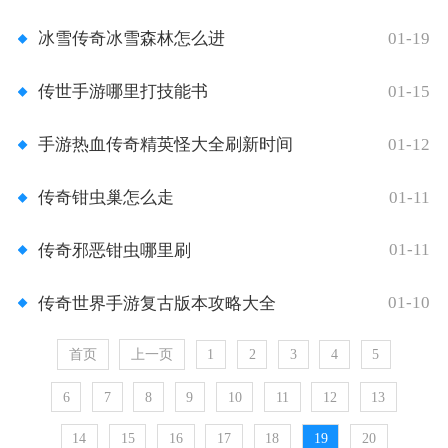
01-19
冰雪传奇冰雪森林怎么进
01-15
传世手游哪里打技能书
01-12
手游热血传奇精英怪大全刷新时间
01-11
传奇钳虫巢怎么走
01-11
传奇邪恶钳虫哪里刷
01-10
传奇世界手游复古版本攻略大全
首页
上一页
1
2
3
4
5
6
7
8
9
10
11
12
13
14
15
16
17
18
19
20