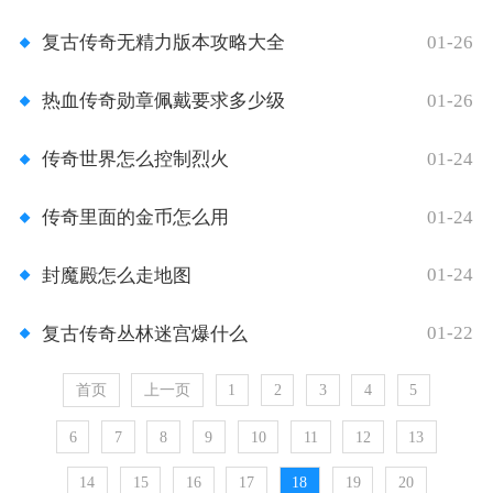
01-26
复古传奇无精力版本攻略大全
01-26
热血传奇勋章佩戴要求多少级
01-24
传奇世界怎么控制烈火
01-24
传奇里面的金币怎么用
01-24
封魔殿怎么走地图
01-22
复古传奇丛林迷宫爆什么
首页
上一页
1
2
3
4
5
6
7
8
9
10
11
12
13
14
15
16
17
18
19
20