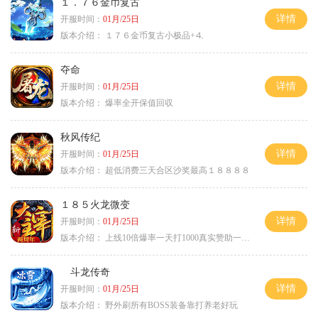
１．７６金币复古
详情
开服时间：
01月/25日
版本介绍：
１７６金币复古小极品+⒋
夺命
详情
开服时间：
01月/25日
版本介绍：
爆率全开保值回収
秋风传纪
详情
开服时间：
01月/25日
版本介绍：
超低消费三天合区沙奖最高１８８８８
１８５火龙微变
详情
开服时间：
01月/25日
版本介绍：
上线10倍爆率一天打1000真实赞助一夜终
斗龙传奇
详情
开服时间：
01月/25日
版本介绍：
野外刷所有BOSS装备靠打养老好玩