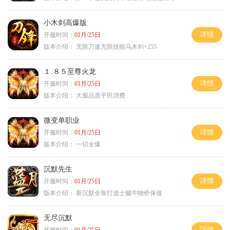
小木剑高爆版
详情
开服时间：
01月/25日
版本介绍：
无限刀速无限技能乌木剑+255
１.８５至尊火龙
详情
开服时间：
01月/25日
版本介绍：
大服品质平民消费
微变单职业
详情
开服时间：
01月/25日
版本介绍：
一切全爆
沉默先生
详情
开服时间：
01月/25日
版本介绍：
新沉默全靠打道士贼牛物价保值
无尽沉默
详情