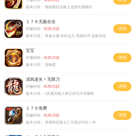
开服时间：
01月/25日
版本介绍：
独创新玩法散人追梦长期耐玩
１７６无极合击
详情
开服时间：
01月/25日
版本介绍：
装备全爆.轻松运九.等级好升.自捡自回
宝宝
详情
开服时间：
01月/25日
版本介绍：
宠物蛋
清风迷失〃无限刀
详情
开服时间：
01月/25日
版本介绍：
0充通关散人称王好玩不伤脑终
１７６免费
详情
开服时间：
01月/25日
版本介绍：
简单怀旧复古三天拿沙可玩一年