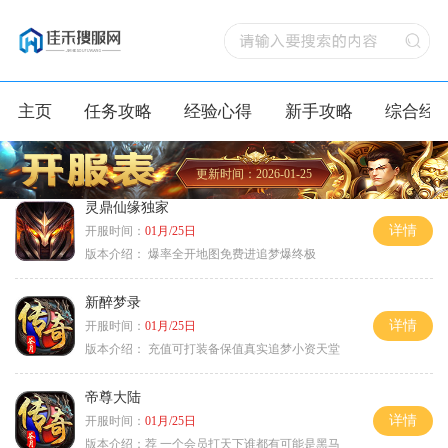
主页
任务攻略
经验心得
新手攻略
综合经
更新时间：2026-01-25
灵鼎仙缘独家
详情
开服时间：
01月/25日
版本介绍：
爆率全开地图免费进追梦爆终极
新醉梦录
详情
开服时间：
01月/25日
版本介绍：
充值可打装备保值真实追梦小资天堂
帝尊大陆
详情
开服时间：
01月/25日
版本介绍：
荐 一个会员打天下谁都有可能是黑马