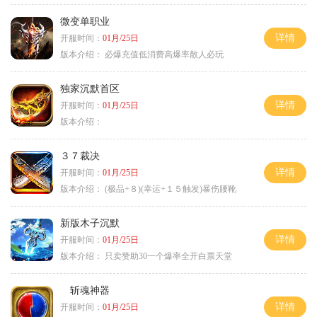
微变单职业
详情
开服时间：
01月/25日
版本介绍：
必爆充值低消费高爆率散人必玩
独家沉默首区
详情
开服时间：
01月/25日
版本介绍：
３７裁决
详情
开服时间：
01月/25日
版本介绍：
(极品+８)(幸运+１５触发)暴伤腰靴
新版木子沉默
详情
开服时间：
01月/25日
版本介绍：
只卖赞助30一个爆率全开白票天堂
斩魂神器
详情
开服时间：
01月/25日