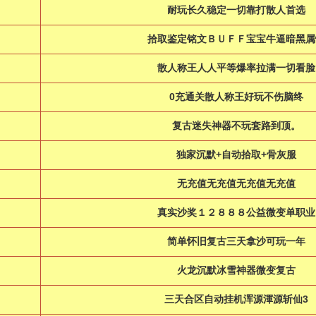
耐玩长久稳定一切靠打散人首选
拾取鉴定铭文ＢＵＦＦ宝宝牛逼暗黑属
散人称王人人平等爆率拉满一切看脸
0充通关散人称王好玩不伤脑终
复古迷失神器不玩套路到顶。
独家沉默+自动拾取+骨灰服
无充值无充值无充值无充值
真实沙奖１２８８８公益微变单职业
简单怀旧复古三天拿沙可玩一年
火龙沉默冰雪神器微变复古
三天合区自动挂机浑源渾源斩仙3