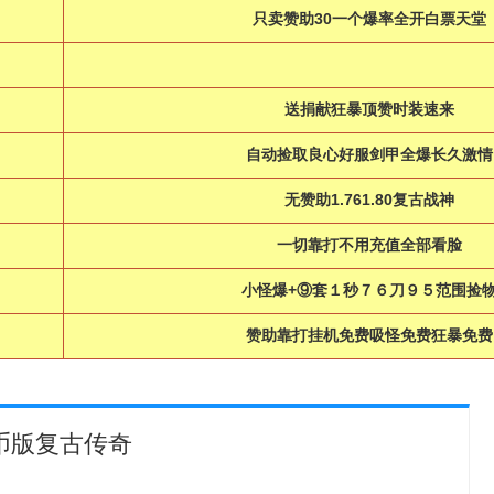
只卖赞助30一个爆率全开白票天堂
送捐献狂暴顶赞时装速来
自动捡取良心好服剑甲全爆长久激情
无赞助1.761.80复古战神
一切靠打不用充值全部看脸
小怪爆+⑨套１秒７６刀９５范围捡
赞助靠打挂机免费吸怪免费狂暴免费
金币版复古传奇