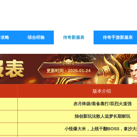
手攻略
综合经验
传奇新服表
传奇手游新服表
更新时间：2026-01-24
版本介绍
赤月终级/装备靠打/双烈火道强
独创新玩法散人追梦长期耐玩
小怪爆大米，上线干翻BOSS，拿沙大