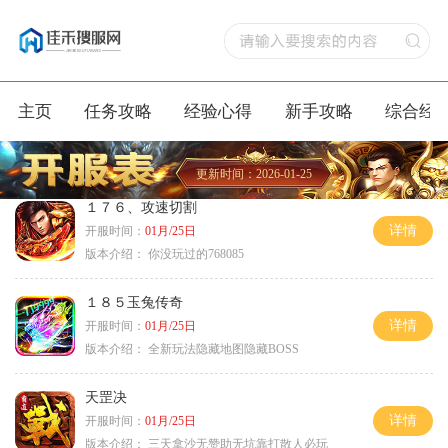
主页
任务攻略
经验心得
新手攻略
综合经
更新时间：2026-01-25
１７６、攻速切割
详情
开服时间：
01月/25日
版本介绍：
你没玩过的768085
１８５玉兔传奇
详情
开服时间：
01月/25日
版本介绍：
全新玩法隐藏地图隐藏BOSS
天罡决
详情
开服时间：
01月/25日
版本介绍：
三天拿沙无赞助无坑靠打散人必玩