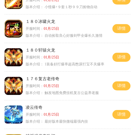
开服时间：
01月/25日
版本介绍：
小怪爆+９套１秒９９刀捡物自动
１８０冰啸火龙
详情
开服时间：
01月/25日
版本介绍：
自动捡取良心好服剑甲全爆长久激情
１８０轩辕火龙
详情
开服时间：
01月/25日
版本介绍：
1装备好打爆率超高憋尿打宝不关爆率
１７６复古老传奇
详情
开服时间：
01月/25日
版本介绍：
触发地图免费挂机复古公益养老服
凌云传奇
详情
开服时间：
01月/25日
版本介绍：
最好版本最快微端最强内挂