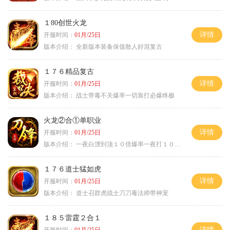
１80创世火龙
详情
开服时间：
01月/25日
版本介绍：
全新版本装备保值散人好混复古
１７６精品复古
详情
开服时间：
01月/25日
版本介绍：
战士带毒不关爆率一切靠打必爆终极
火龙②合①单职业
详情
开服时间：
01月/25日
版本介绍：
一夜白漂到顶１０倍爆率一夜打１０００充
１７６道士猛如虎
详情
开服时间：
01月/25日
版本介绍：
道士召群虎战士刀刀毒法师带神宠
１８５雷霆２合１
详情